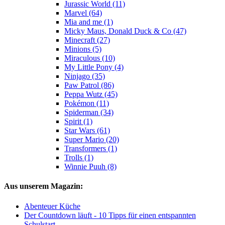
Jurassic World (11)
Marvel (64)
Mia and me (1)
Micky Maus, Donald Duck & Co (47)
Minecraft (27)
Minions (5)
Miraculous (10)
My Little Pony (4)
Ninjago (35)
Paw Patrol (86)
Peppa Wutz (45)
Pokémon (11)
Spiderman (34)
Spirit (1)
Star Wars (61)
Super Mario (20)
Transformers (1)
Trolls (1)
Winnie Puuh (8)
Aus unserem Magazin:
Abenteuer Küche
Der Countdown läuft - 10 Tipps für einen entspannten
Schulstart