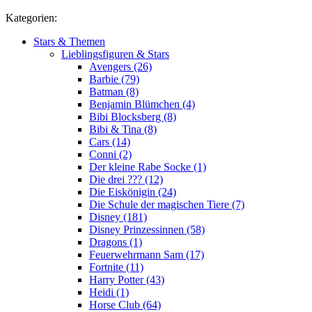
Kategorien:
Stars & Themen
Lieblingsfiguren & Stars
Avengers (26)
Barbie (79)
Batman (8)
Benjamin Blümchen (4)
Bibi Blocksberg (8)
Bibi & Tina (8)
Cars (14)
Conni (2)
Der kleine Rabe Socke (1)
Die drei ??? (12)
Die Eiskönigin (24)
Die Schule der magischen Tiere (7)
Disney (181)
Disney Prinzessinnen (58)
Dragons (1)
Feuerwehrmann Sam (17)
Fortnite (11)
Harry Potter (43)
Heidi (1)
Horse Club (64)