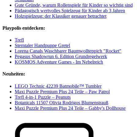
Gute Gründe, warum Rollenspiele für Kinder so wichtig sind
Pädagogisch wertvolles Spielzeug für Kinder ab 3 Jahren
Holzspielzeug: der Klassiker genauer betrachtet
Playpolis entdecken:
Trefl
Sterntaler Handpuppe Gretel
Lorena Canals Waschbarer Baumwollteppich "Rocket"
Pegasus Shadowrun 6. Edition Grundregelwerk
KOSMOS Adventure Games - Im Nebelreich
Neuheiten:
LEGO Technic 42239 Batmobile™ Tumbler
Maxi Puzzle Premium Plus 24 Teile – Paw Patrol
Trefl 4-in-1 Puzzle – Peanuts
Botanicals 11507 Olivia Rodrigos Blumenstrauß
Maxi Puzzle Premium Plus 24 Teile – Gabby's Dollhouse