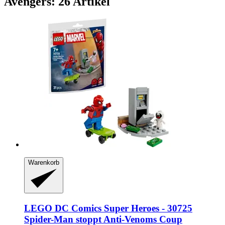
Avengers: 26 Artikel
Warenkorb
LEGO
DC Comics Super Heroes -​ 30725
Spider-​Man stoppt Anti-​Venoms Coup