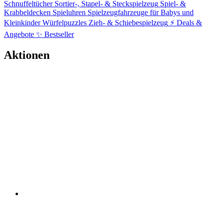
Schnuffeltücher
Sortier-, Stapel- & Steckspielzeug
Spiel- &
Krabbeldecken
Spieluhren
Spielzeugfahrzeuge für Babys und
Kleinkinder
Würfelpuzzles
Zieh- & Schiebespielzeug
⚡ Deals &
Angebote
✨ Bestseller
Aktionen