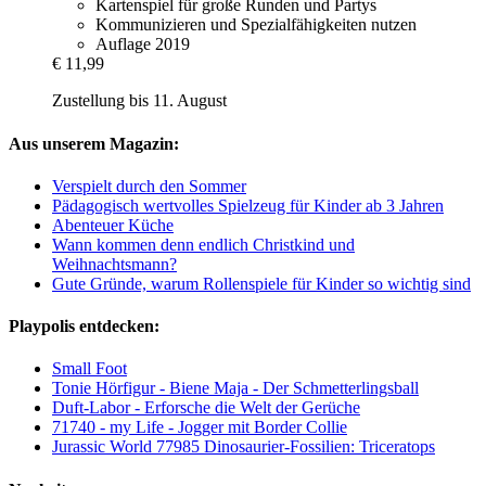
Kartenspiel für große Runden und Partys
Kommunizieren und Spezialfähigkeiten nutzen
Auflage 2019
€ 11,99
Zustellung bis 11. August
Aus unserem Magazin:
Verspielt durch den Sommer
Pädagogisch wertvolles Spielzeug für Kinder ab 3 Jahren
Abenteuer Küche
Wann kommen denn endlich Christkind und
Weihnachtsmann?
Gute Gründe, warum Rollenspiele für Kinder so wichtig sind
Playpolis entdecken:
Small Foot
Tonie Hörfigur - Biene Maja - Der Schmetterlingsball
Duft-Labor - Erforsche die Welt der Gerüche
71740 - my Life - Jogger mit Border Collie
Jurassic World 77985 Dinosaurier-Fossilien: Triceratops