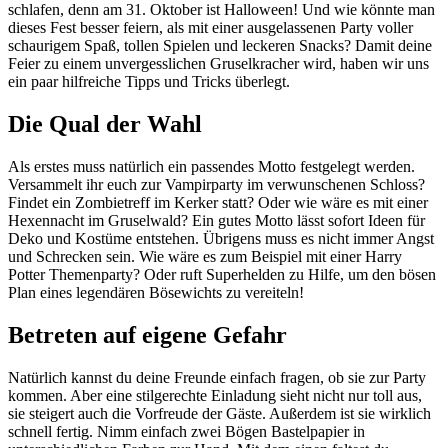
schlafen, denn am 31. Oktober ist Halloween! Und wie könnte man
dieses Fest besser feiern, als mit einer ausgelassenen Party voller
schaurigem Spaß, tollen Spielen und leckeren Snacks? Damit deine
Feier zu einem unvergesslichen Gruselkracher wird, haben wir uns
ein paar hilfreiche Tipps und Tricks überlegt.
Die Qual der Wahl
Als erstes muss natürlich ein passendes Motto festgelegt werden.
Versammelt ihr euch zur Vampirparty im verwunschenen Schloss?
Findet ein Zombietreff im Kerker statt? Oder wie wäre es mit einer
Hexennacht im Gruselwald? Ein gutes Motto lässt sofort Ideen für
Deko und Kostüme entstehen. Übrigens muss es nicht immer Angst
und Schrecken sein. Wie wäre es zum Beispiel mit einer Harry
Potter Themenparty? Oder ruft Superhelden zu Hilfe, um den bösen
Plan eines legendären Bösewichts zu vereiteln!
Betreten auf eigene Gefahr
Natürlich kannst du deine Freunde einfach fragen, ob sie zur Party
kommen. Aber eine stilgerechte Einladung sieht nicht nur toll aus,
sie steigert auch die Vorfreude der Gäste. Außerdem ist sie wirklich
schnell fertig. Nimm einfach zwei Bögen Bastelpapier in