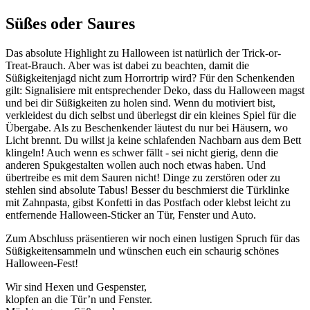
Süßes oder Saures
Das absolute Highlight zu Halloween ist natürlich der Trick-or-
Treat-Brauch. Aber was ist dabei zu beachten, damit die
Süßigkeitenjagd nicht zum Horrortrip wird? Für den Schenkenden
gilt: Signalisiere mit entsprechender Deko, dass du Halloween magst
und bei dir Süßigkeiten zu holen sind. Wenn du motiviert bist,
verkleidest du dich selbst und überlegst dir ein kleines Spiel für die
Übergabe. Als zu Beschenkender läutest du nur bei Häusern, wo
Licht brennt. Du willst ja keine schlafenden Nachbarn aus dem Bett
klingeln! Auch wenn es schwer fällt - sei nicht gierig, denn die
anderen Spukgestalten wollen auch noch etwas haben. Und
übertreibe es mit dem Sauren nicht! Dinge zu zerstören oder zu
stehlen sind absolute Tabus! Besser du beschmierst die Türklinke
mit Zahnpasta, gibst Konfetti in das Postfach oder klebst leicht zu
entfernende Halloween-Sticker an Tür, Fenster und Auto.
Zum Abschluss präsentieren wir noch einen lustigen Spruch für das
Süßigkeitensammeln und wünschen euch ein schaurig schönes
Halloween-Fest!
Wir sind Hexen und Gespenster,
klopfen an die Tür’n und Fenster.