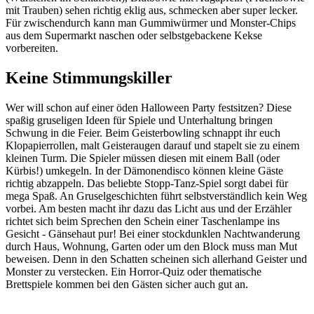
mit Trauben) sehen richtig eklig aus, schmecken aber super lecker.
Für zwischendurch kann man Gummiwürmer und Monster-Chips
aus dem Supermarkt naschen oder selbstgebackene Kekse
vorbereiten.
Keine Stimmungskiller
Wer will schon auf einer öden Halloween Party festsitzen? Diese
spaßig gruseligen Ideen für Spiele und Unterhaltung bringen
Schwung in die Feier. Beim Geisterbowling schnappt ihr euch
Klopapierrollen, malt Geisteraugen darauf und stapelt sie zu einem
kleinen Turm. Die Spieler müssen diesen mit einem Ball (oder
Kürbis!) umkegeln. In der Dämonendisco können kleine Gäste
richtig abzappeln. Das beliebte Stopp-Tanz-Spiel sorgt dabei für
mega Spaß. An Gruselgeschichten führt selbstverständlich kein Weg
vorbei. Am besten macht ihr dazu das Licht aus und der Erzähler
richtet sich beim Sprechen den Schein einer Taschenlampe ins
Gesicht - Gänsehaut pur! Bei einer stockdunklen Nachtwanderung
durch Haus, Wohnung, Garten oder um den Block muss man Mut
beweisen. Denn in den Schatten scheinen sich allerhand Geister und
Monster zu verstecken. Ein Horror-Quiz oder thematische
Brettspiele kommen bei den Gästen sicher auch gut an.