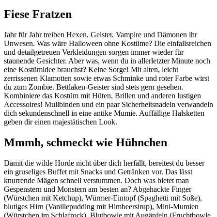
Fiese Fratzen
Jahr für Jahr treiben Hexen, Geister, Vampire und Dämonen ihr
Unwesen. Was wäre Halloween ohne Kostüme? Die einfallsreichen
und detailgetreuen Verkleidungen sorgen immer wieder für
staunende Gesichter. Aber was, wenn du in allerletzter Minute noch
eine Kostümidee brauchst? Keine Sorge! Mit alten, leicht
zerrissenen Klamotten sowie etwas Schminke und roter Farbe wirst
du zum Zombie. Bettlaken-Geister sind stets gern gesehen.
Kombiniere das Kostüm mit Hüten, Brillen und anderen lustigen
Accessoires! Mullbinden und ein paar Sicherheitsnadeln verwandeln
dich sekundenschnell in eine antike Mumie. Auffällige Halsketten
geben dir einen majestätischen Look.
Mmmh, schmeckt wie Hühnchen
Damit die wilde Horde nicht über dich herfällt, bereitest du besser
ein gruseliges Buffet mit Snacks und Getränken vor. Das lässt
knurrende Mägen schnell verstummen. Doch was bietet man
Gespenstern und Monstern am besten an? Abgehackte Finger
(Würstchen mit Ketchup), Würmer-Eintopf (Spaghetti mit Soße),
blutiges Hirn (Vanillepudding mit Himbeersirup), Mini-Mumien
(Würstchen im Schlafrock), Blutbowle mit Augäpfeln (Fruchtbowle