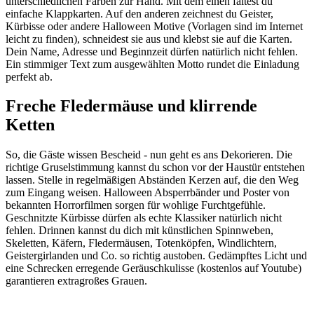
unterschiedlichen Farben zur Hand. Mit dem einen faltest du
einfache Klappkarten. Auf den anderen zeichnest du Geister,
Kürbisse oder andere Halloween Motive (Vorlagen sind im Internet
leicht zu finden), schneidest sie aus und klebst sie auf die Karten.
Dein Name, Adresse und Beginnzeit dürfen natürlich nicht fehlen.
Ein stimmiger Text zum ausgewählten Motto rundet die Einladung
perfekt ab.
Freche Fledermäuse und klirrende
Ketten
So, die Gäste wissen Bescheid - nun geht es ans Dekorieren. Die
richtige Gruselstimmung kannst du schon vor der Haustür entstehen
lassen. Stelle in regelmäßigen Abständen Kerzen auf, die den Weg
zum Eingang weisen. Halloween Absperrbänder und Poster von
bekannten Horrorfilmen sorgen für wohlige Furchtgefühle.
Geschnitzte Kürbisse dürfen als echte Klassiker natürlich nicht
fehlen. Drinnen kannst du dich mit künstlichen Spinnweben,
Skeletten, Käfern, Fledermäusen, Totenköpfen, Windlichtern,
Geistergirlanden und Co. so richtig austoben. Gedämpftes Licht und
eine Schrecken erregende Geräuschkulisse (kostenlos auf Youtube)
garantieren extragroßes Grauen.