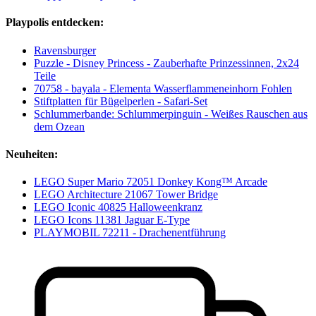
Playpolis entdecken:
Ravensburger
Puzzle - Disney Princess - Zauberhafte Prinzessinnen, 2x24
Teile
70758 - bayala - Elementa Wasserflammeneinhorn Fohlen
Stiftplatten für Bügelperlen - Safari-Set
Schlummerbande: Schlummerpinguin - Weißes Rauschen aus
dem Ozean
Neuheiten:
LEGO Super Mario 72051 Donkey Kong™ Arcade
LEGO Architecture 21067 Tower Bridge
LEGO Iconic 40825 Halloweenkranz
LEGO Icons 11381 Jaguar E-Type
PLAYMOBIL 72211 - Drachenentführung