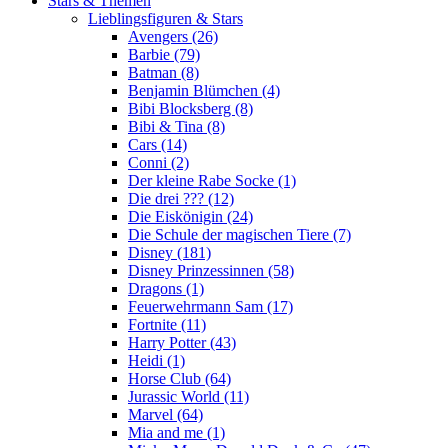
Stars & Themen
Lieblingsfiguren & Stars
Avengers (26)
Barbie (79)
Batman (8)
Benjamin Blümchen (4)
Bibi Blocksberg (8)
Bibi & Tina (8)
Cars (14)
Conni (2)
Der kleine Rabe Socke (1)
Die drei ??? (12)
Die Eiskönigin (24)
Die Schule der magischen Tiere (7)
Disney (181)
Disney Prinzessinnen (58)
Dragons (1)
Feuerwehrmann Sam (17)
Fortnite (11)
Harry Potter (43)
Heidi (1)
Horse Club (64)
Jurassic World (11)
Marvel (64)
Mia and me (1)