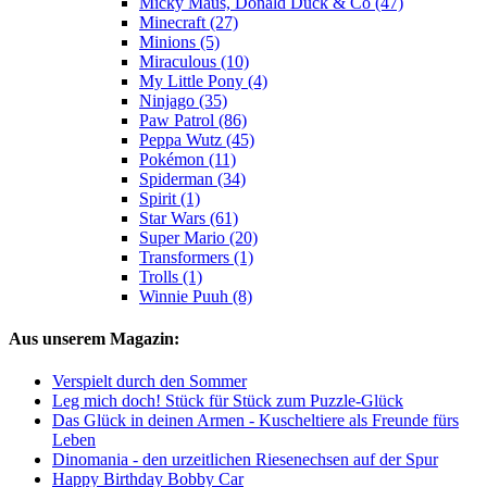
Micky Maus, Donald Duck & Co (47)
Minecraft (27)
Minions (5)
Miraculous (10)
My Little Pony (4)
Ninjago (35)
Paw Patrol (86)
Peppa Wutz (45)
Pokémon (11)
Spiderman (34)
Spirit (1)
Star Wars (61)
Super Mario (20)
Transformers (1)
Trolls (1)
Winnie Puuh (8)
Aus unserem Magazin:
Verspielt durch den Sommer
Leg mich doch! Stück für Stück zum Puzzle-Glück
Das Glück in deinen Armen - Kuscheltiere als Freunde fürs
Leben
Dinomania - den urzeitlichen Riesenechsen auf der Spur
Happy Birthday Bobby Car