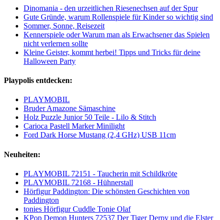
Dinomania - den urzeitlichen Riesenechsen auf der Spur
Gute Gründe, warum Rollenspiele für Kinder so wichtig sind
Sommer, Sonne, Reisezeit
Kennerspiele oder Warum man als Erwachsener das Spielen
nicht verlernen sollte
Kleine Geister, kommt herbei! Tipps und Tricks für deine
Halloween Party
Playpolis entdecken:
PLAYMOBIL
Bruder Amazone Sämaschine
Holz Puzzle Junior 50 Teile - Lilo & Stitch
Carioca Pastell Marker Minilight
Ford Dark Horse Mustang (2,4 GHz) USB 11cm
Neuheiten:
PLAYMOBIL 72151 - Taucherin mit Schildkröte
PLAYMOBIL 72168 - Hühnerstall
Hörfigur Paddington: Die schönsten Geschichten von
Paddington
tonies Hörfigur Cuddle Tonie Olaf
KPop Demon Hunters 72537 Der Tiger Derpy und die Elster