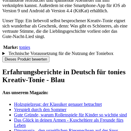
vorhandene Hörbücher und spannende Abenteuer mit ihm
verknüpfen kannst. Außerdem ist eine Smartphone-App für iOS ab
Version 9 und Android ab Version 4.4 (KitKat) erhältlich.
Unser Tipp: Ein liebevoll selbst besprochener Kreativ-Tonie eignet
sich wunderbar als Geschenk, denn: Was gibt es Schöneres, als eine
vertraute Stimme, die die Lieblingsgeschichte vorliest oder das
Gute-Nacht-Lied singt.
Marke:
tonies
Technische Voraussetzung für die Nutzung der Toniebox
Dieses Produkt bewerten
Erfahrungsberichte in Deutsch für tonies
Kreativ-Tonie - Blau
Aus unserem Magazin:
Holzspielzeug: der Klassiker genauer betrachtet
Verspielt durch den Sommer
Gute Gründe, warum Rollenspiele für Kinder so wichtig sind
Das Glück in deinen Armen - Kuscheltiere als Freunde fürs
Leben
Dinomania - den urzeitlichen Riesenechsen auf der Spur