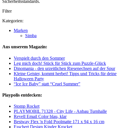
Sicherheitsstandards.
Filter
Kategorien:
Marken
Simba
Aus unserem Magazin:
Verspielt durch den Sommer
Leg mich doch! Stück für Stück zum Puzzle-Glück
Dinomania - den urzeitlichen Riesenechsen auf der Spur
Kleine Geister, kommt herbei! Tipps und Tricks für deine
Halloween Party
“Ice Ice Baby” statt “Cruel Summer”
Playpolis entdecken:
Stomp Rocket
PLAYMOBIL 71328 - City Life - Anbau Turnhalle
Revell Email Color blau, klar
Bestway Flex 'n Fold Poolmatte 171 x 94 x 16 cm
Esschert Design Kinder Krocket