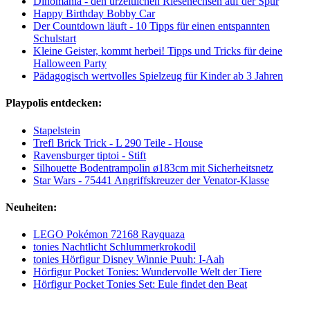
Dinomania - den urzeitlichen Riesenechsen auf der Spur
Happy Birthday Bobby Car
Der Countdown läuft - 10 Tipps für einen entspannten
Schulstart
Kleine Geister, kommt herbei! Tipps und Tricks für deine
Halloween Party
Pädagogisch wertvolles Spielzeug für Kinder ab 3 Jahren
Playpolis entdecken:
Stapelstein
Trefl Brick Trick - L 290 Teile - House
Ravensburger tiptoi - Stift
Silhouette Bodentrampolin ø183cm mit Sicherheitsnetz
Star Wars - 75441 Angriffskreuzer der Venator-Klasse
Neuheiten:
LEGO Pokémon 72168 Rayquaza
tonies Nachtlicht Schlummerkrokodil
tonies Hörfigur Disney Winnie Puuh: I-Aah
Hörfigur Pocket Tonies: Wundervolle Welt der Tiere
Hörfigur Pocket Tonies Set: Eule findet den Beat