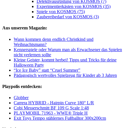
Detektivausrüstung von KOSMOS (7)
Experimentierkästen von KOSMOS (35)
Spiele von KOSMOS (75)
Zaubereibedarf von KOSMOS (3)
Aus unserem Magazin:
Wann kommen denn endlich Christkind und
Weihnachtsmann?
Kennerspiele oder Warum man als Erwachsener das Spielen
nicht verlernen sollte
Kleine Geister, kommt herbei! Tipps und Tricks für deine
Halloween Party
“Ice Ice Baby” statt “Cruel Summer”
Pädagogisch wertvolles Spielzeug für Kinder ab 3 Jahren
Playpolis entdecken:
Globber
Carrera HYBRID - Hairpin Curve 180° L/R
Cobi Messerschmitt BF 109 G Scale 1:48
PLAYMOBIL 71963 - WWE® Triple H
Exit Toys Tempo stählernes Fußballtor 300x200cm