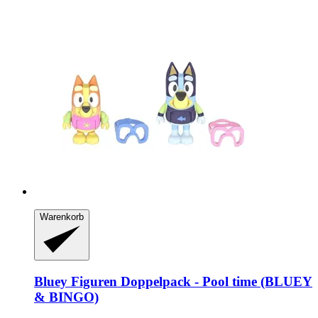
Warenkorb
Bluey
Figuren Doppelpack -​ Pool time (BLUEY
& BINGO)