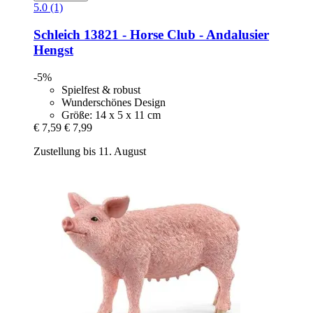
5.0 (1)
Schleich
13821 -​ Horse Club -​ Andalusier
Hengst
-5%
Spielfest & robust
Wunderschönes Design
Größe: 14 x 5 x 11 cm
€ 7,59
€ 7,99
Zustellung bis 11. August