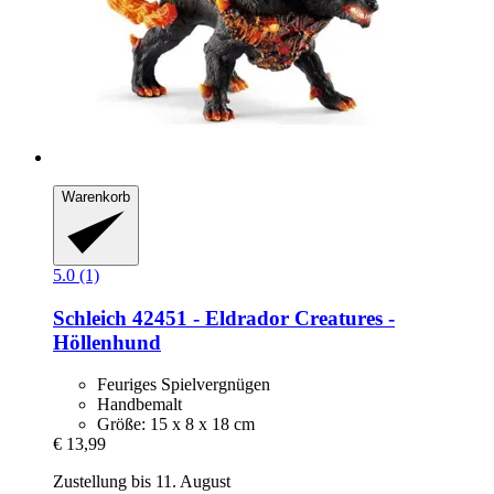
Warenkorb
5.0 (1)
Schleich
42451 -​ Eldrador Creatures -​
Höllenhund
Feuriges Spielvergnügen
Handbemalt
Größe: 15 x 8 x 18 cm
€ 13,99
Zustellung bis 11. August