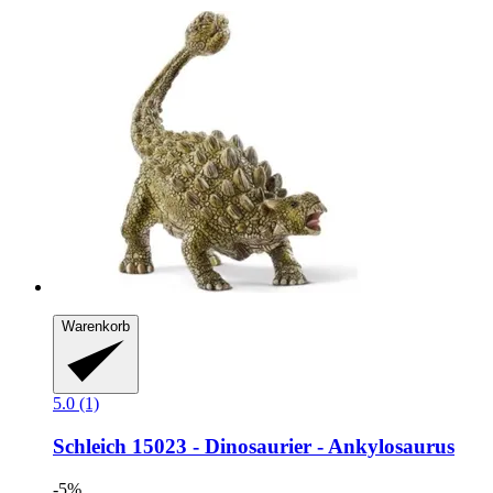
Warenkorb
5.0 (1)
Schleich
15023 -​ Dinosaurier -​ Ankylosaurus
-5%