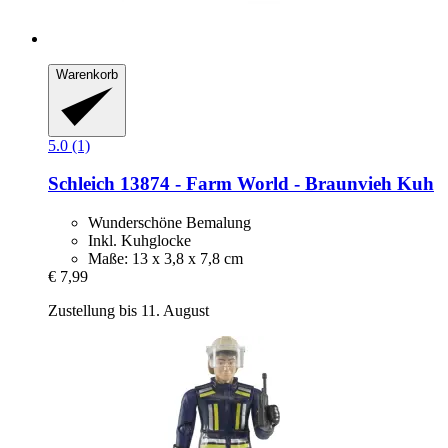
Warenkorb
5.0 (1)
Schleich
13874 -​ Farm World -​ Braunvieh Kuh
Wunderschöne Bemalung
Inkl. Kuhglocke
Maße: 13 x 3,8 x 7,8 cm
€ 7,99
Zustellung bis 11. August