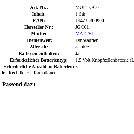
Art.-Nr.:
MUE-JGC01
Inhalt:
1 Stk
EAN:
194735309900
Hersteller-Nr.:
JGC01
Marke:
MATTEL
Themenwelt:
Dinosaurier
Alter ab:
4 Jahre
Batterien enthalten:
Ja
Erforderlicher Batterientyp:
1,5 Volt Knopfzellenbatterie 
Erforderliche Anzahl an Batterien:
3
Rechtliche Informationen
Passend dazu