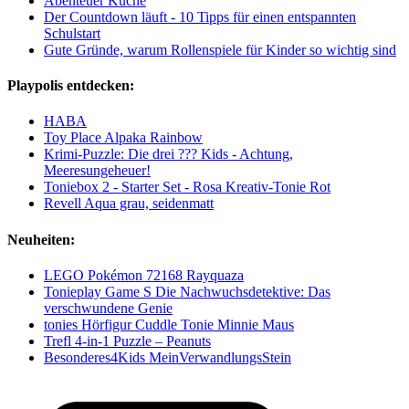
Abenteuer Küche
Der Countdown läuft - 10 Tipps für einen entspannten
Schulstart
Gute Gründe, warum Rollenspiele für Kinder so wichtig sind
Playpolis entdecken:
HABA
Toy Place Alpaka Rainbow
Krimi-Puzzle: Die drei ??? Kids - Achtung,
Meeresungeheuer!
Toniebox 2 - Starter Set - Rosa Kreativ-Tonie Rot
Revell Aqua grau, seidenmatt
Neuheiten:
LEGO Pokémon 72168 Rayquaza
Tonieplay Game S Die Nachwuchsdetektive: Das
verschwundene Genie
tonies Hörfigur Cuddle Tonie Minnie Maus
Trefl 4-in-1 Puzzle – Peanuts
Besonderes4Kids MeinVerwandlungsStein