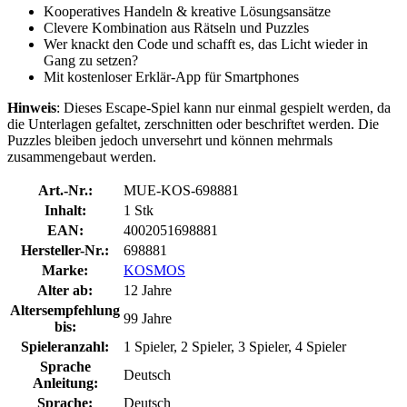
Kooperatives Handeln & kreative Lösungsansätze
Clevere Kombination aus Rätseln und Puzzles
Wer knackt den Code und schafft es, das Licht wieder in
Gang zu setzen?
Mit kostenloser Erklär-App für Smartphones
Hinweis
: Dieses Escape-Spiel kann nur einmal gespielt werden, da
die Unterlagen gefaltet, zerschnitten oder beschriftet werden. Die
Puzzles bleiben jedoch unversehrt und können mehrmals
zusammengebaut werden.
Art.-Nr.:
MUE-KOS-698881
Inhalt:
1 Stk
EAN:
4002051698881
Hersteller-Nr.:
698881
Marke:
KOSMOS
Alter ab:
12 Jahre
Altersempfehlung
99 Jahre
bis:
Spieleranzahl:
1 Spieler, 2 Spieler, 3 Spieler, 4 Spieler
Sprache
Deutsch
Anleitung:
Sprache:
Deutsch