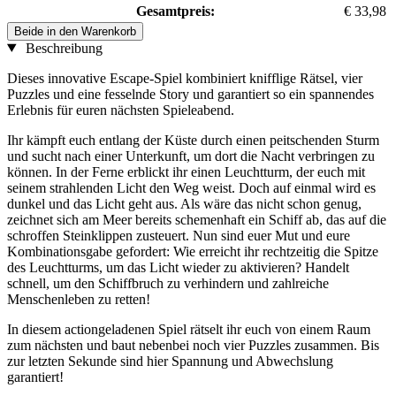
Gesamtpreis:
€ 33,98
Beide in den Warenkorb
Beschreibung
Dieses innovative Escape-Spiel kombiniert knifflige Rätsel, vier
Puzzles und eine fesselnde Story und garantiert so ein spannendes
Erlebnis für euren nächsten Spieleabend.
Ihr kämpft euch entlang der Küste durch einen peitschenden Sturm
und sucht nach einer Unterkunft, um dort die Nacht verbringen zu
können. In der Ferne erblickt ihr einen Leuchtturm, der euch mit
seinem strahlenden Licht den Weg weist. Doch auf einmal wird es
dunkel und das Licht geht aus. Als wäre das nicht schon genug,
zeichnet sich am Meer bereits schemenhaft ein Schiff ab, das auf die
schroffen Steinklippen zusteuert. Nun sind euer Mut und eure
Kombinationsgabe gefordert: Wie erreicht ihr rechtzeitig die Spitze
des Leuchtturms, um das Licht wieder zu aktivieren? Handelt
schnell, um den Schiffbruch zu verhindern und zahlreiche
Menschenleben zu retten!
In diesem actiongeladenen Spiel rätselt ihr euch von einem Raum
zum nächsten und baut nebenbei noch vier Puzzles zusammen. Bis
zur letzten Sekunde sind hier Spannung und Abwechslung
garantiert!