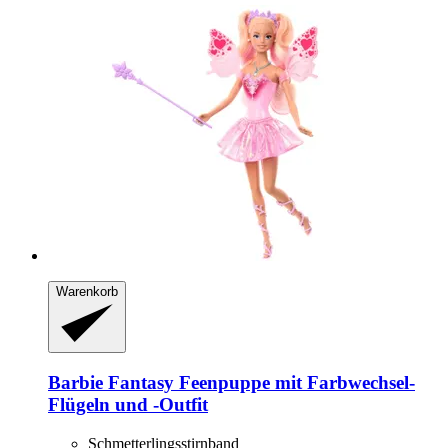
Warenkorb
Barbie
Fantasy Feenpuppe mit Farbwechsel-​
Flügeln und -​Outfit
Schmetterlingsstirnband