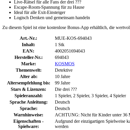
Live-Rätsel für alle Fans der drei ???
Escape-Room-Spannung für zu Hause
Ideal für alle Exit-Einsteiger
Logisch Denken und gemeinsam handeln
Zu diesem Spiel ist eine kostenlose Bonus-App erhältlich, die wertvoll
Art.-Nr.:
MUE-KOS-694043
Inhalt:
1 Stk
EAN:
4002051694043
Hersteller-Nr.:
694043
Marke:
KOSMOS
Themenwelt:
Detektive
Alter ab:
10 Jahre
Altersempfehlung bis:
99 Jahre
Stars & Lizenzen:
Die drei ???
Spieleranzahl:
1 Spieler, 2 Spieler, 3 Spieler, 4 Spieler
Sprache Anleitung:
Deutsch
Sprache:
Deutsch
Warnhinweise:
ACHTUNG: Nicht für Kinder unter 36 Mon
Eigenschaften -
Aufgrund der einzigartigen Spielweise ka
Spielware:
werden