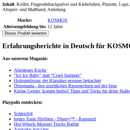
Inhalt
: Koffer, Fingerabdruckpulver und Klebefolien, Pinzette, Lupe,
Absperr- und Maßband, Anleitung
Marke:
KOSMOS
Altersempfehlung bis:
12 Jahre
Dieses Produkt bewerten
Erfahrungsberichte in Deutsch für KOSMO
Aus unserem Magazin:
Abenteuer Küche
“Ice Ice Baby” statt “Cruel Summer”
Holzspielzeug: der Klassiker genauer betrachtet
Dinomania - den urzeitlichen Riesenechsen auf der Spur
Kleine Geister, kommt herbei! Tipps und Tricks für deine Hall
Playpolis entdecken:
Schleich®
tonies Tonie Hörfigur - Disney™ - Rapunzel
Hot Wheels Monster Trucks Barbie
Asmodee Just One