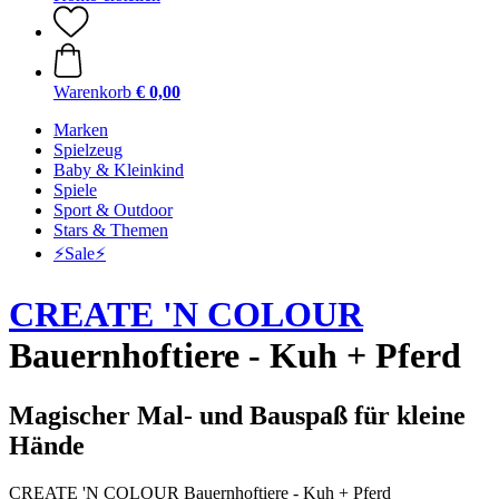
Warenkorb
€ 0,00
Marken
Spielzeug
Baby & Kleinkind
Spiele
Sport & Outdoor
Stars & Themen
⚡️Sale⚡️
CREATE 'N COLOUR
Bauernhoftiere - Kuh + Pferd
Magischer Mal- und Bauspaß für kleine
Hände
CREATE 'N COLOUR Bauernhoftiere - Kuh + Pferd