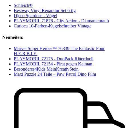
Schleich®
Bestway Vinyl Reparatur Set 6-tlg
Djeco Spardose - Vögel
PLAYMOBIL 71876 - City Action - Diamantenraub
Carioca 10-Farben-Kugelschreiber Vintage
Neuheiten:
Marvel Super Heroes™ 76339 The Fantastic Four
H.E.R.B.I.E.
PLAYMOBIL 72175 - DuoPack Ritterduell
PLAYMOBIL 72154 - Pirat gegen Kaiman
Besonderes4Kids MeinKreativStein
Maxi Puzzle 24 Teile – Paw Patrol Dino Film