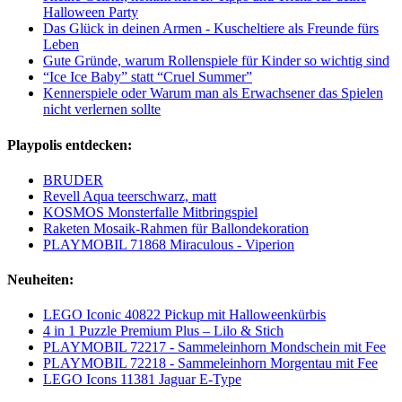
Halloween Party
Das Glück in deinen Armen - Kuscheltiere als Freunde fürs
Leben
Gute Gründe, warum Rollenspiele für Kinder so wichtig sind
“Ice Ice Baby” statt “Cruel Summer”
Kennerspiele oder Warum man als Erwachsener das Spielen
nicht verlernen sollte
Playpolis entdecken:
BRUDER
Revell Aqua teerschwarz, matt
KOSMOS Monsterfalle Mitbringspiel
Raketen Mosaik-Rahmen für Ballondekoration
PLAYMOBIL 71868 Miraculous - Viperion
Neuheiten:
LEGO Iconic 40822 Pickup mit Halloweenkürbis
4 in 1 Puzzle Premium Plus – Lilo & Stich
PLAYMOBIL 72217 - Sammeleinhorn Mondschein mit Fee
PLAYMOBIL 72218 - Sammeleinhorn Morgentau mit Fee
LEGO Icons 11381 Jaguar E-Type