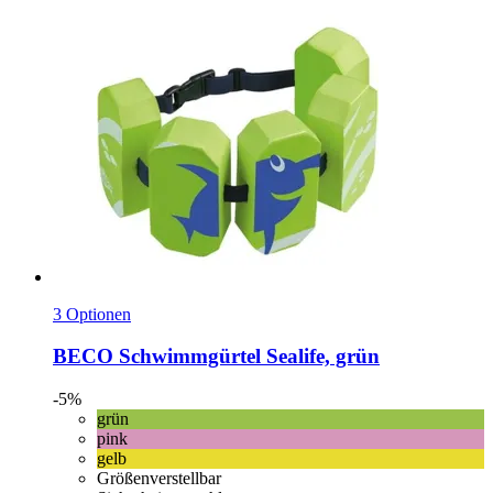
3 Optionen
BECO
Schwimmgürtel Sealife, grün
-5%
grün
pink
gelb
Größenverstellbar