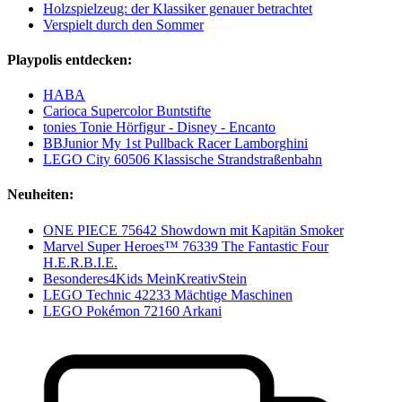
Holzspielzeug: der Klassiker genauer betrachtet
Verspielt durch den Sommer
Playpolis entdecken:
HABA
Carioca Supercolor Buntstifte
tonies Tonie Hörfigur - Disney - Encanto
BBJunior My 1st Pullback Racer Lamborghini
LEGO City 60506 Klassische Strandstraßenbahn
Neuheiten:
ONE PIECE 75642 Showdown mit Kapitän Smoker
Marvel Super Heroes™ 76339 The Fantastic Four
H.E.R.B.I.E.
Besonderes4Kids MeinKreativStein
LEGO Technic 42233 Mächtige Maschinen
LEGO Pokémon 72160 Arkani