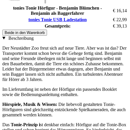
tonies Tonie Hörfigur - Benjamin Blümchen -
€ 16,14
Benjamin als Baggerfahrer
tonies Tonie USB Ladestation
€ 22,99
Gesamtpreis:
€ 39,13
Beide in den Warenkorb
Beschreibung
Der Neustädter Zoo freut sich auf neue Tiere. Aber was ist das? Der
Transporter kommt schon bevor die Gehege fertig sind. Benjamin
und seine Freunde überlegen nicht lange und beginnen selbst mit
den Bauarbeiten, damit die Tiere ein schönes Zuhause bekommen.
Leider hat der Bürgermeister etwas dagegen, aber Benjamin und
sein Bagger lassen sich nicht aufhalten. Ein turbulentes Abenteuer
für Hörer ab 3 Jahren.
Im Lieferumfang ist neben der Hörfigur ein passendes Booklet
sowie die Bedienungsanleitung enthalten.
Hörspiele, Musik & Wissen:
Die liebevoll gestalteten Tonie-
Hörfiguren sind gleichzeitig entzückende Spielkameraden, die auch
gesammelt werden können.
Das
Tonie-Prinzip i
st denkbar einfach: Hörfigur auf die Tonie-Box
stellen und schon beginnt das Hörvergnügen. So kinderleicht, das