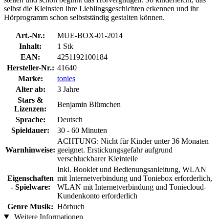
selbst die Kleinsten ihre Lieblingsgeschichten erkennen und ihr
Hörprogramm schon selbstständig gestalten können.
Art.-Nr.:
MUE-BOX-01-2014
Inhalt:
1 Stk
EAN:
4251192100184
Hersteller-Nr.:
41640
Marke:
tonies
Alter ab:
3 Jahre
Stars &
Benjamin Blümchen
Lizenzen:
Sprache:
Deutsch
Spieldauer:
30 - 60 Minuten
ACHTUNG: Nicht für Kinder unter 36 Monaten
Warnhinweise:
geeignet. Erstickungsgefahr aufgrund
verschluckbarer Kleinteile
Inkl. Booklet und Bedienungsanleitung, WLAN
Eigenschaften
mit Internetverbindung und Toniebox erforderlich,
- Spielware:
WLAN mit Internetverbindung und Toniecloud-
Kundenkonto erforderlich
Genre Musik:
Hörbuch
Weitere Informationen