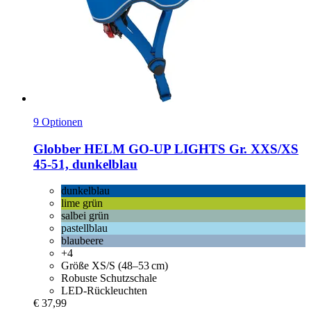
9 Optionen
Globber
HELM GO-​UP LIGHTS Gr. XXS/XS
45-​51, dunkelblau
dunkelblau
lime grün
salbei grün
pastellblau
blaubeere
+4
Größe XS/S (48–53 cm)
Robuste Schutzschale
LED-Rückleuchten
€ 37,99