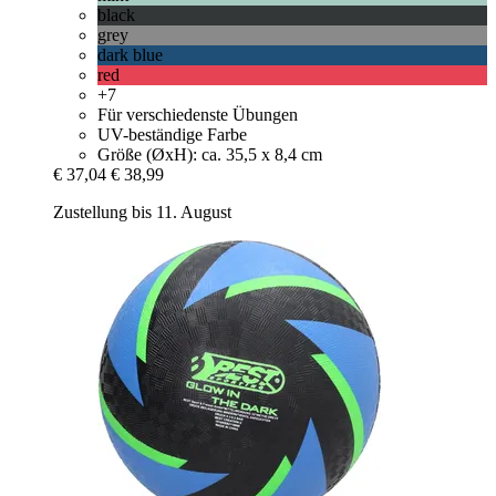
black
grey
dark blue
red
+7
Für verschiedenste Übungen
UV-beständige Farbe
Größe (ØxH): ca. 35,5 x 8,4 cm
€ 37,04
€ 38,99
Zustellung bis 11. August