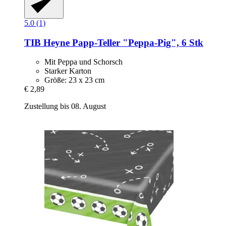
5.0 (1)
TIB Heyne
Papp-​Teller "Peppa-​Pig", 6 Stk
Mit Peppa und Schorsch
Starker Karton
Größe: 23 x 23 cm
€ 2,89
Zustellung bis 08. August