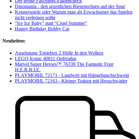
Der große Faschings-Faktencheck
Dinomania - den urzeitlichen Riesenechsen auf der Spur
Kennerspiele oder Warum man als Erwachsener das Spielen
nicht verlernen sollte
“Ice Ice Baby” statt “Cruel Summer”
Happy Birthday Bobby Car
Neuheiten:
Ausrüstung Toniebox 2 Hülle In den Wolken
LEGO Iconic 40811 Opferaltar
Marvel Super Heroes™ 76339 The Fantastic Four
H.E.R.B.I.E.
PLAYMOBIL 72171 - Landwirt mit Hängebauchschwein
PLAYMOBIL 72163 - Kleiner Traktor mit Heuschwader