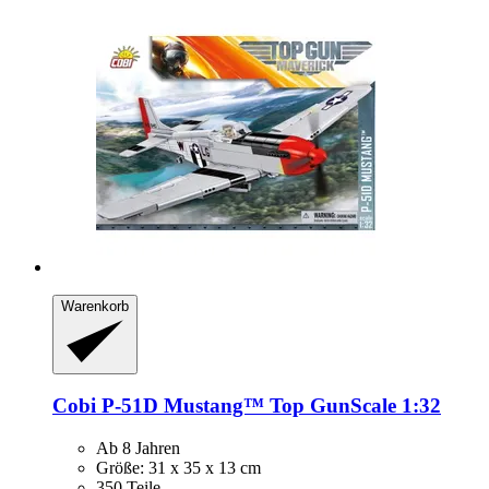
Warenkorb
Cobi
P-​51D Mustang™ Top GunScale 1:32
Ab 8 Jahren
Größe: 31 x 35 x 13 cm
350 Teile