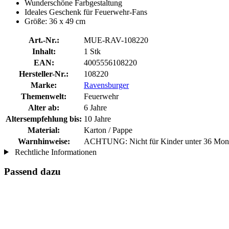
Wunderschöne Farbgestaltung
Ideales Geschenk für Feuerwehr-Fans
Größe: 36 x 49 cm
Art.-Nr.:
MUE-RAV-108220
Inhalt:
1 Stk
EAN:
4005556108220
Hersteller-Nr.:
108220
Marke:
Ravensburger
Themenwelt:
Feuerwehr
Alter ab:
6 Jahre
Altersempfehlung bis:
10 Jahre
Material:
Karton / Pappe
Warnhinweise:
ACHTUNG: Nicht für Kinder unter 36 Monate
Rechtliche Informationen
Passend dazu