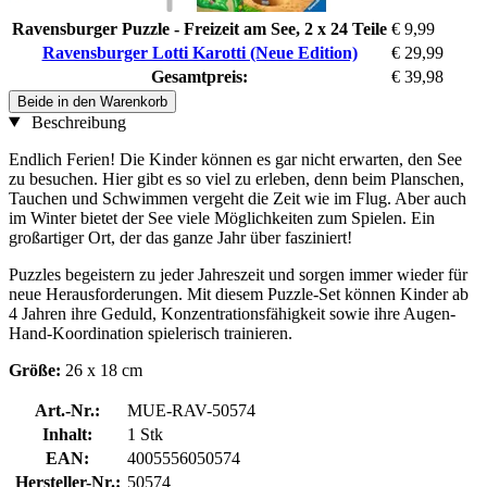
Ravensburger Puzzle - Freizeit am See, 2 x 24 Teile
€ 9,99
Ravensburger Lotti Karotti (Neue Edition)
€ 29,99
Gesamtpreis:
€ 39,98
Beide in den Warenkorb
Beschreibung
Endlich Ferien! Die Kinder können es gar nicht erwarten, den See
zu besuchen. Hier gibt es so viel zu erleben, denn beim Planschen,
Tauchen und Schwimmen vergeht die Zeit wie im Flug. Aber auch
im Winter bietet der See viele Möglichkeiten zum Spielen. Ein
großartiger Ort, der das ganze Jahr über fasziniert!
Puzzles begeistern zu jeder Jahreszeit und sorgen immer wieder für
neue Herausforderungen. Mit diesem Puzzle-Set können Kinder ab
4 Jahren ihre Geduld, Konzentrationsfähigkeit sowie ihre Augen-
Hand-Koordination spielerisch trainieren.
Größe:
26 x 18 cm
Art.-Nr.:
MUE-RAV-50574
Inhalt:
1 Stk
EAN:
4005556050574
Hersteller-Nr.:
50574