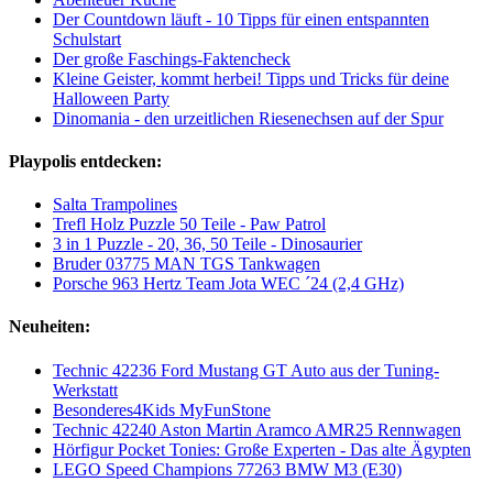
Der Countdown läuft - 10 Tipps für einen entspannten
Schulstart
Der große Faschings-Faktencheck
Kleine Geister, kommt herbei! Tipps und Tricks für deine
Halloween Party
Dinomania - den urzeitlichen Riesenechsen auf der Spur
Playpolis entdecken:
Salta Trampolines
Trefl Holz Puzzle 50 Teile - Paw Patrol
3 in 1 Puzzle - 20, 36, 50 Teile - Dinosaurier
Bruder 03775 MAN TGS Tankwagen
Porsche 963 Hertz Team Jota WEC ´24 (2,4 GHz)
Neuheiten:
Technic 42236 Ford Mustang GT Auto aus der Tuning-
Werkstatt
Besonderes4Kids MyFunStone
Technic 42240 Aston Martin Aramco AMR25 Rennwagen
Hörfigur Pocket Tonies: Große Experten - Das alte Ägypten
LEGO Speed Champions 77263 BMW M3 (E30)