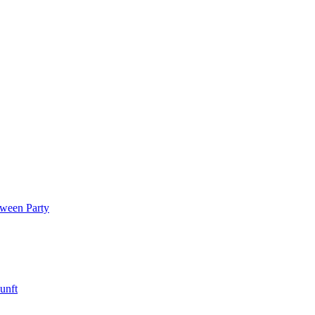
oween Party
unft