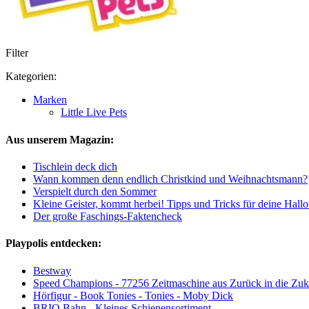
Filter
Kategorien:
Marken
Little Live Pets
Aus unserem Magazin:
Tischlein deck dich
Wann kommen denn endlich Christkind und Weihnachtsmann?
Verspielt durch den Sommer
Kleine Geister, kommt herbei! Tipps und Tricks für deine Hall
Der große Faschings-Faktencheck
Playpolis entdecken:
Bestway
Speed Champions - 77256 Zeitmaschine aus Zurück in die Zuk
Hörfigur - Book Tonies - Tonies - Moby Dick
BRIO Bahn - Kleines Schienensortiment