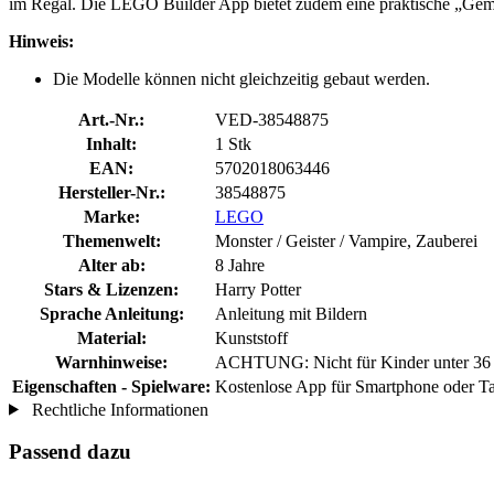
im Regal. Die LEGO Builder App bietet zudem eine praktische „Gem
Hinweis:
Die Modelle können nicht gleichzeitig gebaut werden.
Art.-Nr.:
VED-38548875
Inhalt:
1 Stk
EAN:
5702018063446
Hersteller-Nr.:
38548875
Marke:
LEGO
Themenwelt:
Monster / Geister / Vampire, Zauberei
Alter ab:
8 Jahre
Stars & Lizenzen:
Harry Potter
Sprache Anleitung:
Anleitung mit Bildern
Material:
Kunststoff
Warnhinweise:
ACHTUNG: Nicht für Kinder unter 36 Mo
Eigenschaften - Spielware:
Kostenlose App für Smartphone oder Tab
Rechtliche Informationen
Passend dazu