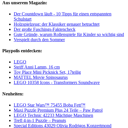
Aus unserem Magazin:
Der Countdown läuft - 10 Tipps für einen entspannten
Schulstart
Holzspielzeug: der Klassiker genauer betrachtet
Der große Faschings-Faktencheck
Gute Gründe, warum Rollenspiele für Kinder so wichtig sind
Verspielt durch den Sommer
Playpolis entdecken:
LEGO
Steiff Anni Lamm, 16 cm
Toy Place Mini Picknick Set, 17teilig
MATTEL Movie Spinosaurus
LEGO 10358 Icons - Transformers Soundwave
Neuheiten:
LEGO Star Wars™ 75455 Boba Fett™
Maxi Puzzle Premium Plus 24 Teile – Paw Patrol
LEGO Technic 42233 Mächtige Maschinen
Trefl 4-in-1 Puzzle – Peanuts
Special Editions 43029 Olivia Rodrigos Konzertmond