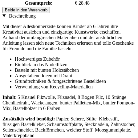
Gesamtpreis:
€ 28,48
Beide in den Warenkorb
Beschreibung
Mit dieser Alleskönnerkiste können Kinder ab 6 Jahren ihre
Kreativität ausleben und einzigartige Kunstwerke erschaffen.
Anhand der umfangreichen Materialien und der ausführlichen
Anleitung lassen sich neue Techniken erlernen und tolle Geschenke
für Freunde und die Familie basteln.
Hochwertiges Zubehör
Einblick in das Nadelfilzen
Basteln mit bunten Holzstäbchen
Ausgefallene Ideen mit Draht
Grundtechniken & fortgeschrittene Bastelideen
Verwendung von Recycling-Materialien
Inhalt
: 5 Knäuel Filzwolle, Filznadel, 8 Bogen Filz, 10 Stränge
Chenilledraht, Wackelaugen, bunter Pailletten-Mix, bunter Pompon-
Mix, Bastelhölzer in 6 Farben
Zusätzlich wird benötigt:
Papier, Schere, Stifte, Klebestift,
flüssigen Bastelkleber, Schaumstoffplatte, Stecknadeln, Zahnstocher,
Seitenschneider, Backförmchen, weicher Stoff, Moosgummiplatte,
Malerkreppband