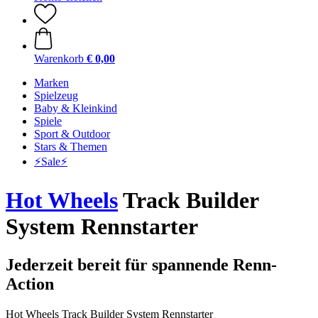
Warenkorb
€ 0,00
Marken
Spielzeug
Baby & Kleinkind
Spiele
Sport & Outdoor
Stars & Themen
⚡️Sale⚡️
Hot Wheels
Track Builder
System Rennstarter
Jederzeit bereit für spannende Renn-
Action
Hot Wheels Track Builder System Rennstarter