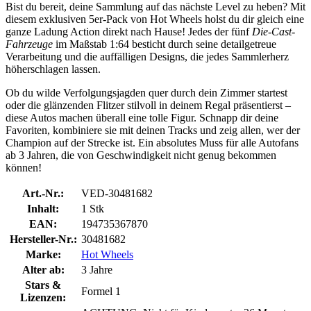
Bist du bereit, deine Sammlung auf das nächste Level zu heben? Mit
diesem exklusiven 5er-Pack von Hot Wheels holst du dir gleich eine
ganze Ladung Action direkt nach Hause! Jedes der fünf
Die-Cast-
Fahrzeuge
im Maßstab 1:64 besticht durch seine detailgetreue
Verarbeitung und die auffälligen Designs, die jedes Sammlerherz
höherschlagen lassen.
Ob du wilde Verfolgungsjagden quer durch dein Zimmer startest
oder die glänzenden Flitzer stilvoll in deinem Regal präsentierst –
diese Autos machen überall eine tolle Figur. Schnapp dir deine
Favoriten, kombiniere sie mit deinen Tracks und zeig allen, wer der
Champion auf der Strecke ist. Ein absolutes Muss für alle Autofans
ab 3 Jahren, die von Geschwindigkeit nicht genug bekommen
können!
Art.-Nr.:
VED-30481682
Inhalt:
1 Stk
EAN:
194735367870
Hersteller-Nr.:
30481682
Marke:
Hot Wheels
Alter ab:
3 Jahre
Stars &
Formel 1
Lizenzen: