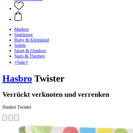
Marken
Spielzeug
Baby & Kleinkind
Spiele
Sport & Outdoor
Stars & Themen
⚡️Sale⚡️
Hasbro
Twister
Verrückt verknoten und verrenken
Hasbro Twister