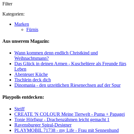
Filter
Kategorien:
Marken
Fürnis
Aus unserem Magazin:
Wann kommen denn endlich Christkind und
Weihnachtsmann?
Das Glück in deinen Armen - Kuscheltiere als Freunde fürs
Leben
Abenteuer Küche
Tischlein deck dich
Dinomania - den urzeitlichen Riesenechsen auf der Spur
Playpolis entdecken:
Steiff
CREATE 'N COLOUR Meine Tierwelt - Puma + Papagei
Tonie Hörfigur - Drachenzähmen leicht gemacht 1
Ravensburger Spiral-Designer
PLAYMOBIL 71738 - my Life - Frau mit Sennenhund