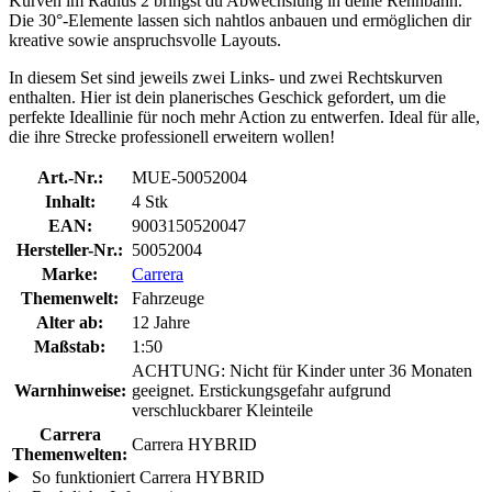
Kurven im Radius 2 bringst du Abwechslung in deine Rennbahn.
Die 30°-Elemente lassen sich nahtlos anbauen und ermöglichen dir
kreative sowie anspruchsvolle Layouts.
In diesem Set sind jeweils zwei Links- und zwei Rechtskurven
enthalten. Hier ist dein planerisches Geschick gefordert, um die
perfekte Ideallinie für noch mehr Action zu entwerfen. Ideal für alle,
die ihre Strecke professionell erweitern wollen!
Art.-Nr.:
MUE-50052004
Inhalt:
4 Stk
EAN:
9003150520047
Hersteller-Nr.:
50052004
Marke:
Carrera
Themenwelt:
Fahrzeuge
Alter ab:
12 Jahre
Maßstab:
1:50
ACHTUNG: Nicht für Kinder unter 36 Monaten
Warnhinweise:
geeignet. Erstickungsgefahr aufgrund
verschluckbarer Kleinteile
Carrera
Carrera HYBRID
Themenwelten:
So funktioniert Carrera HYBRID