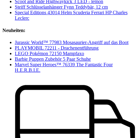
Scoot and Ride Highwaykick 3 LED - lemon
Steiff Schlüsselanhänger Fynn Teddybär, 12 cm
Special Editions 43014 Helm Scuderia Ferrari HP Charles
Leclerc
Neuheiten:
Jurassic World™ 77983 Mosasaurier-Angriff auf das Boot
PLAYMOBIL 72211 - Drachenentführung
LEGO Pokémon 72150 Mampfaxo
Barbie Puppen Zubehör 5 Paar Schuhe
Marvel Super Heroes™ 76339 The Fantastic Four
H.E.R.B.I.E.