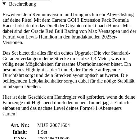
Beschreibung
Erweitere dein Rennuniversum und bring noch mehr Abwechslung
auf deine Piste! Mit dem Carrera GO!!! Extension Pack Formula
Racer holst du dir das Duell der Giganten direkt nach Hause. Mit
dabei sind der Oracle Red Bull Racing von Max Verstappen und der
Ferrari von Lewis Hamilton in den brandaktuellen 2025er-
Versionen.
Das Set bietet dir alles für ein echtes Upgrade: Die vier Standard-
Geraden verlängern deine Strecke um stolze 1,3 Meter, was dir
völlig neue Möglichkeiten für rasante Überholmanöver bietet. Ein
besonderes Highlight ist der Tunnel, der für eine aufregende
Durchfahrt sorgt und dein Streckenlayout optisch aufwertet. Die
beiliegenden Leitplankenhalter sorgen dabei für die nötige Stabilität
in hitzigen Duellen.
Hier ist dein Geschick am Handregler voll gefordert, wenn du deine
Fahrzeuge mit Highspeed durch den neuen Tunnel jagst. Einfach
einbauen und das nächste Level deines Formel-1-Abenteuers
starten!
Art.-Nr.:
MUE-20071604
Inhalt:
1 Set
EAN:
4007486716049