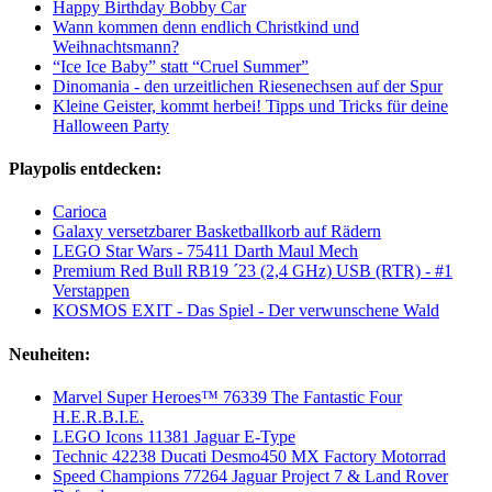
Happy Birthday Bobby Car
Wann kommen denn endlich Christkind und
Weihnachtsmann?
“Ice Ice Baby” statt “Cruel Summer”
Dinomania - den urzeitlichen Riesenechsen auf der Spur
Kleine Geister, kommt herbei! Tipps und Tricks für deine
Halloween Party
Playpolis entdecken:
Carioca
Galaxy versetzbarer Basketballkorb auf Rädern
LEGO Star Wars - 75411 Darth Maul Mech
Premium Red Bull RB19 ´23 (2,4 GHz) USB (RTR) - #1
Verstappen
KOSMOS EXIT - Das Spiel - Der verwunschene Wald
Neuheiten:
Marvel Super Heroes™ 76339 The Fantastic Four
H.E.R.B.I.E.
LEGO Icons 11381 Jaguar E-Type
Technic 42238 Ducati Desmo450 MX Factory Motorrad
Speed Champions 77264 Jaguar Project 7 & Land Rover