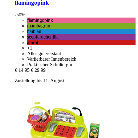
flamingopink
-50%
flamingopink
mambagrün
haiblau
seepferdchenlila
ararot
+1
Alles gut verstaut
Variierbarer Innenbereich
Praktischer Schultergurt
€ 14,95
€ 29,99
Zustellung bis 11. August