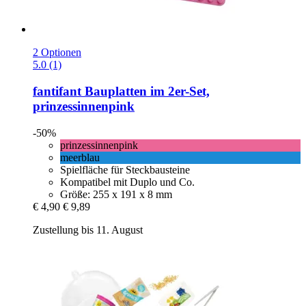
2 Optionen
5.0 (1)
fantifant
Bauplatten im 2er-​Set,
prinzessinnenpink
-50%
prinzessinnenpink
meerblau
Spielfläche für Steckbausteine
Kompatibel mit Duplo und Co.
Größe: 255 x 191 x 8 mm
€ 4,90
€ 9,89
Zustellung bis 11. August