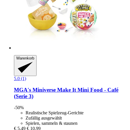
Warenkorb
5.0 (1)
MGA's Miniverse
Make It Mini Food -​ Café
(Serie 3)
-50%
Realistische Spielzeug-Gerichte
Zufällig ausgewählt
Spielen, sammeln & staunen
€ 5,49
€ 10,99