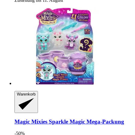
Zustellung bis 11. August
Warenkorb
Magic Mixies
Sparkle Magic Mega-​Packung
-50%