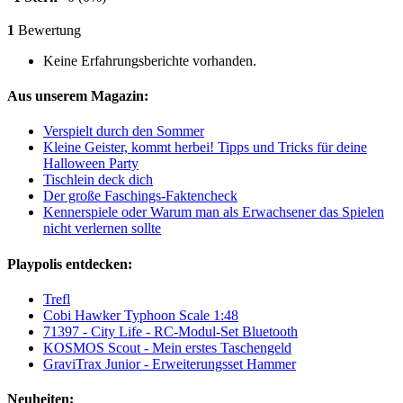
1
Bewertung
Keine Erfahrungsberichte vorhanden.
Aus unserem Magazin:
Verspielt durch den Sommer
Kleine Geister, kommt herbei! Tipps und Tricks für deine
Halloween Party
Tischlein deck dich
Der große Faschings-Faktencheck
Kennerspiele oder Warum man als Erwachsener das Spielen
nicht verlernen sollte
Playpolis entdecken:
Trefl
Cobi Hawker Typhoon Scale 1:48
71397 - City Life - RC-Modul-Set Bluetooth
KOSMOS Scout - Mein erstes Taschengeld
GraviTrax Junior - Erweiterungsset Hammer
Neuheiten: