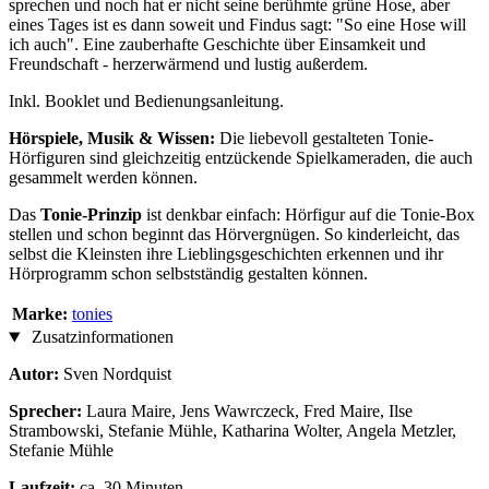
sprechen und noch hat er nicht seine berühmte grüne Hose, aber
eines Tages ist es dann soweit und Findus sagt: "So eine Hose will
ich auch". Eine zauberhafte Geschichte über Einsamkeit und
Freundschaft - herzerwärmend und lustig außerdem.
Inkl. Booklet und Bedienungsanleitung.
Hörspiele, Musik & Wissen:
Die liebevoll gestalteten Tonie-
Hörfiguren sind gleichzeitig entzückende Spielkameraden, die auch
gesammelt werden können.
Das
Tonie-Prinzip
ist denkbar einfach: Hörfigur auf die Tonie-Box
stellen und schon beginnt das Hörvergnügen. So kinderleicht, das
selbst die Kleinsten ihre Lieblingsgeschichten erkennen und ihr
Hörprogramm schon selbstständig gestalten können.
Marke:
tonies
Zusatzinformationen
Autor:
Sven Nordquist
Sprecher:
Laura Maire, Jens Wawrczeck, Fred Maire, Ilse
Strambowski, Stefanie Mühle, Katharina Wolter, Angela Metzler,
Stefanie Mühle
Laufzeit:
ca. 30 Minuten