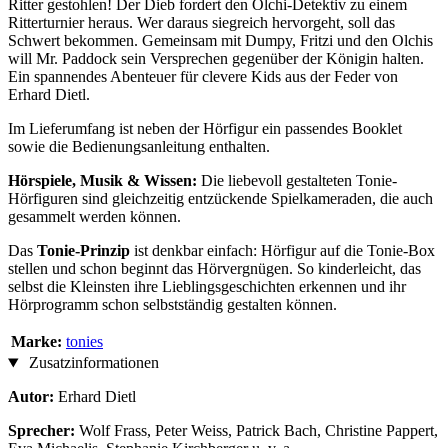
Ritter gestohlen! Der Dieb fordert den Olchi-Detektiv zu einem
Ritterturnier heraus. Wer daraus siegreich hervorgeht, soll das
Schwert bekommen. Gemeinsam mit Dumpy, Fritzi und den Olchis
will Mr. Paddock sein Versprechen gegenüber der Königin halten.
Ein spannendes Abenteuer für clevere Kids aus der Feder von
Erhard Dietl.
Im Lieferumfang ist neben der Hörfigur ein passendes Booklet
sowie die Bedienungsanleitung enthalten.
Hörspiele, Musik & Wissen:
Die liebevoll gestalteten Tonie-
Hörfiguren sind gleichzeitig entzückende Spielkameraden, die auch
gesammelt werden können.
Das
Tonie-Prinzip
ist denkbar einfach: Hörfigur auf die Tonie-Box
stellen und schon beginnt das Hörvergnügen. So kinderleicht, das
selbst die Kleinsten ihre Lieblingsgeschichten erkennen und ihr
Hörprogramm schon selbstständig gestalten können.
Marke:
tonies
Zusatzinformationen
Autor:
Erhard Dietl
Sprecher:
Wolf Frass, Peter Weiss, Patrick Bach, Christine Pappert,