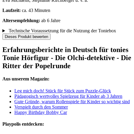
Eva Michaelis, Stephanie Kirchberger u. v. a.
Laufzeit:
ca. 43 Minuten
Altersempfehlung:
ab 6 Jahre
Technische Voraussetzung für die Nutzung der Toniebox
Dieses Produkt bewerten
Erfahrungsberichte in Deutsch für tonies
Tonie Hörfigur - Die Olchi-detektive - Die
Ritter der Popelrunde
Aus unserem Magazin:
Leg mich doch! Stück für Stück zum Puzzle-Glück
Pädagogisch wertvolles Spielzeug für Kinder ab 3 Jahren
Gute Gründe, warum Rollenspiele für Kinder so wichtig sind
Verspielt durch den Sommer
Happy Birthday Bobby Car
Playpolis entdecken: