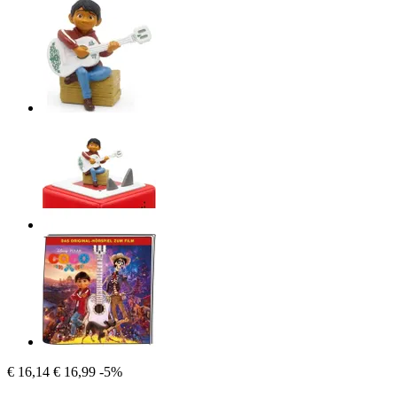
€ 16,14
€ 16,99
-5%