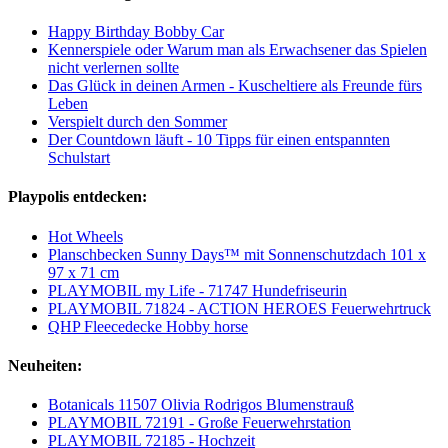
Happy Birthday Bobby Car
Kennerspiele oder Warum man als Erwachsener das Spielen
nicht verlernen sollte
Das Glück in deinen Armen - Kuscheltiere als Freunde fürs
Leben
Verspielt durch den Sommer
Der Countdown läuft - 10 Tipps für einen entspannten
Schulstart
Playpolis entdecken:
Hot Wheels
Planschbecken Sunny Days™ mit Sonnenschutzdach 101 x
97 x 71 cm
PLAYMOBIL my Life - 71747 Hundefriseurin
PLAYMOBIL 71824 - ACTION HEROES Feuerwehrtruck
QHP Fleecedecke Hobby horse
Neuheiten:
Botanicals 11507 Olivia Rodrigos Blumenstrauß
PLAYMOBIL 72191 - Große Feuerwehrstation
PLAYMOBIL 72185 - Hochzeit