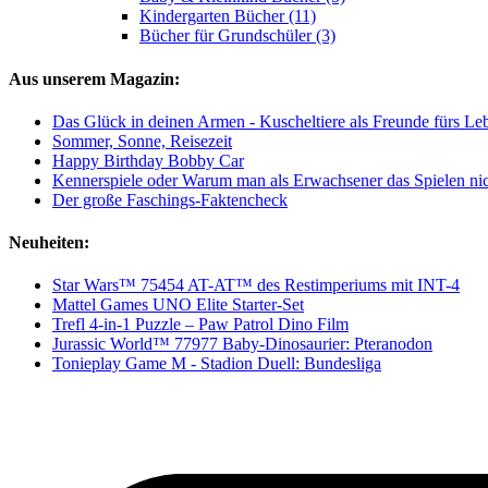
Kindergarten Bücher (11)
Bücher für Grundschüler (3)
Aus unserem Magazin:
Das Glück in deinen Armen - Kuscheltiere als Freunde fürs Le
Sommer, Sonne, Reisezeit
Happy Birthday Bobby Car
Kennerspiele oder Warum man als Erwachsener das Spielen nich
Der große Faschings-Faktencheck
Neuheiten:
Star Wars™ 75454 AT-AT™ des Restimperiums mit INT-4
Mattel Games UNO Elite Starter-Set
Trefl 4-in-1 Puzzle – Paw Patrol Dino Film
Jurassic World™ 77977 Baby-Dinosaurier: Pteranodon
Tonieplay Game M - Stadion Duell: Bundesliga