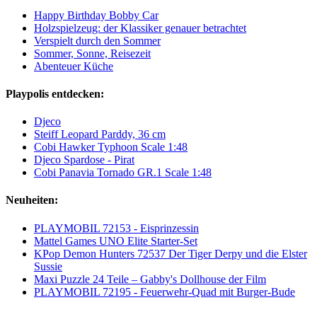
Happy Birthday Bobby Car
Holzspielzeug: der Klassiker genauer betrachtet
Verspielt durch den Sommer
Sommer, Sonne, Reisezeit
Abenteuer Küche
Playpolis entdecken:
Djeco
Steiff Leopard Parddy, 36 cm
Cobi Hawker Typhoon Scale 1:48
Djeco Spardose - Pirat
Cobi Panavia Tornado GR.1 Scale 1:48
Neuheiten:
PLAYMOBIL 72153 - Eisprinzessin
Mattel Games UNO Elite Starter-Set
KPop Demon Hunters 72537 Der Tiger Derpy und die Elster
Sussie
Maxi Puzzle 24 Teile – Gabby's Dollhouse der Film
PLAYMOBIL 72195 - Feuerwehr-Quad mit Burger-Bude