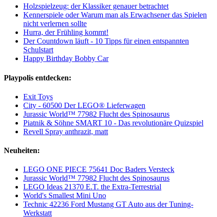
Holzspielzeug: der Klassiker genauer betrachtet
Kennerspiele oder Warum man als Erwachsener das Spielen
nicht verlernen sollte
Hurra, der Frühling kommt!
Der Countdown läuft - 10 Tipps für einen entspannten
Schulstart
Happy Birthday Bobby Car
Playpolis entdecken:
Exit Toys
City - 60500 Der LEGO® Lieferwagen
Jurassic World™ 77982 Flucht des Spinosaurus
Piatnik & Söhne SMART 10 - Das revolutionäre Quizspiel
Revell Spray anthrazit, matt
Neuheiten:
LEGO ONE PIECE 75641 Doc Baders Versteck
Jurassic World™ 77982 Flucht des Spinosaurus
LEGO Ideas 21370 E.T. the Extra-Terrestrial
World's Smallest Mini Uno
Technic 42236 Ford Mustang GT Auto aus der Tuning-
Werkstatt