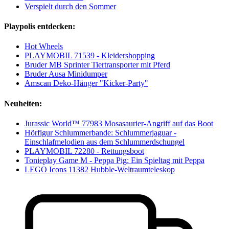
Verspielt durch den Sommer
Playpolis entdecken:
Hot Wheels
PLAYMOBIL 71539 - Kleidershopping
Bruder MB Sprinter Tiertransporter mit Pferd
Bruder Ausa Minidumper
Amscan Deko-Hänger "Kicker-Party"
Neuheiten:
Jurassic World™ 77983 Mosasaurier-Angriff auf das Boot
Hörfigur Schlummerbande: Schlummerjaguar -
Einschlafmelodien aus dem Schlummerdschungel
PLAYMOBIL 72280 - Rettungsboot
Tonieplay Game M - Peppa Pig: Ein Spieltag mit Peppa
LEGO Icons 11382 Hubble-Weltraumteleskop