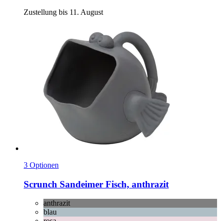
Zustellung bis 11. August
3 Optionen
Scrunch
Sandeimer Fisch, anthrazit
anthrazit
blau
rosa