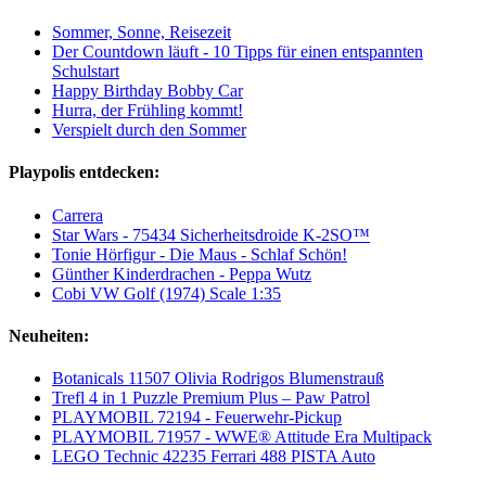
Sommer, Sonne, Reisezeit
Der Countdown läuft - 10 Tipps für einen entspannten
Schulstart
Happy Birthday Bobby Car
Hurra, der Frühling kommt!
Verspielt durch den Sommer
Playpolis entdecken:
Carrera
Star Wars - 75434 Sicherheitsdroide K-2SO™
Tonie Hörfigur - Die Maus - Schlaf Schön!
Günther Kinderdrachen - Peppa Wutz
Cobi VW Golf (1974) Scale 1:35
Neuheiten:
Botanicals 11507 Olivia Rodrigos Blumenstrauß
Trefl 4 in 1 Puzzle Premium Plus – Paw Patrol
PLAYMOBIL 72194 - Feuerwehr-Pickup
PLAYMOBIL 71957 - WWE® Attitude Era Multipack
LEGO Technic 42235 Ferrari 488 PISTA Auto