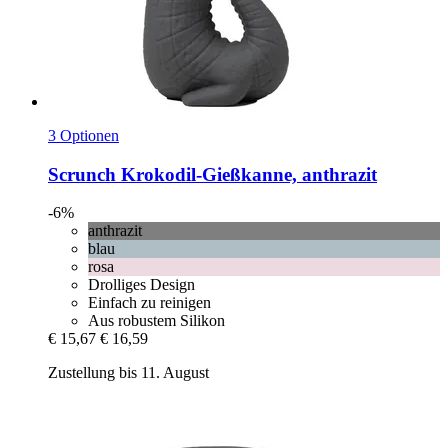
3 Optionen
Scrunch
Krokodil-​Gießkanne, anthrazit
-6%
anthrazit
blau
rosa
Drolliges Design
Einfach zu reinigen
Aus robustem Silikon
€ 15,67
€ 16,59
Zustellung bis 11. August