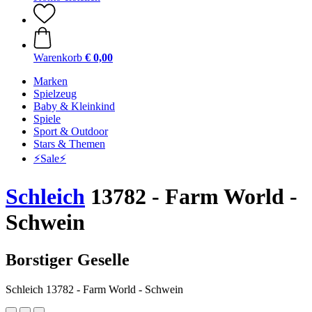
Warenkorb
€ 0,00
Marken
Spielzeug
Baby & Kleinkind
Spiele
Sport & Outdoor
Stars & Themen
⚡️Sale⚡️
Schleich
13782 - Farm World -
Schwein
Borstiger Geselle
Schleich 13782 - Farm World - Schwein