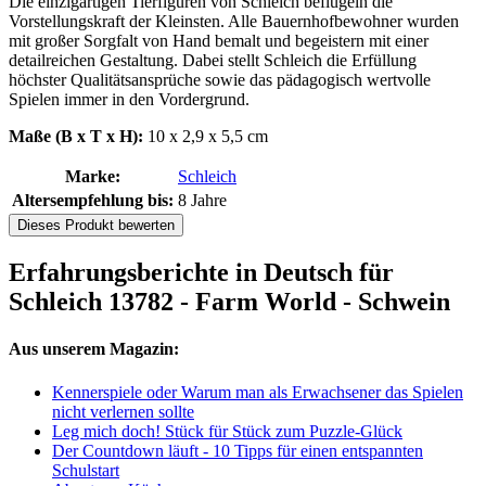
Die einzigartigen Tierfiguren von Schleich beflügeln die
Vorstellungskraft der Kleinsten. Alle Bauernhofbewohner wurden
mit großer Sorgfalt von Hand bemalt und begeistern mit einer
detailreichen Gestaltung. Dabei stellt Schleich die Erfüllung
höchster Qualitätsansprüche sowie das pädagogisch wertvolle
Spielen immer in den Vordergrund.
Maße (B x T x H):
10 x 2,9 x 5,5 cm
Marke:
Schleich
Altersempfehlung bis:
8 Jahre
Dieses Produkt bewerten
Erfahrungsberichte in Deutsch für
Schleich 13782 - Farm World - Schwein
Aus unserem Magazin:
Kennerspiele oder Warum man als Erwachsener das Spielen
nicht verlernen sollte
Leg mich doch! Stück für Stück zum Puzzle-Glück
Der Countdown läuft - 10 Tipps für einen entspannten
Schulstart