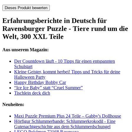
Dieses Produkt bewerten
Erfahrungsberichte in Deutsch für
Ravensburger Puzzle - Tiere rund um die
Welt, 300 XXL Teile
Aus unserem Magazin:
Der Countdown läuft - 10 Tipps für einen entspannten
Schulstart
Kleine Geister, kommt herbei! Tipps und Tricks für deine
Halloween Party
Happy Birthday Bobby Car
“Ice Ice Baby” statt “Cruel Summer”
Tischlein deck dich
Neuheiten:
Maxi Puzzle Premium Plus 24 Teile – Gabby's Dollhouse
Hörfigur Schlummerbande: Schlummerkrokodil - Eine
Gutenachtgeschichte aus dem Schlummerdschungel
LEGO Pokémon 72168 Rayquaza