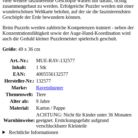
viele weitere faszinierende Geschöpfe warten nur darauf, richtig
zusammengebaut zu werden. Erfolgreiche Puzzler werden mit einer
wunderschönen Weltkarte belohnt, auf der sie die faszinierendsten
Geschöpfe der Erde bewundern können.
Beim Puzzeln werden zahlreiche Kompetenzen trainiert - neben der
Konzentrationsfähigkeit sowie der Auge-Hand-Koordination wird
auch die Geduld kleiner Puzzlemeister spielerisch geschult.
Größe
: 49 x 36 cm
Art.-Nr.:
MUE-RAV-132577
Inhalt:
1 Stk
EAN:
4005556132577
Hersteller-Nr.:
132577
Marke:
Ravensburger
Themenwelt:
Tiere
Alter ab:
9 Jahre
Material:
Karton / Pappe
ACHTUNG: Nicht für Kinder unter 36 Monaten
Warnhinweise:
geeignet. Erstickungsgefahr aufgrund
verschluckbarer Kleinteile
Rechtliche Informationen