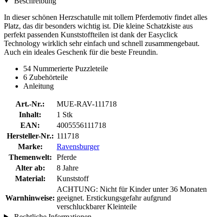
Beschreibung
In dieser schönen Herzschatulle mit tollem Pferdemotiv findet alles
Platz, das dir besonders wichtig ist. Die kleine Schatzkiste aus
perfekt passenden Kunststoffteilen ist dank der Easyclick
Technology wirklich sehr einfach und schnell zusammengebaut.
Auch ein ideales Geschenk für die beste Freundin.
54 Nummerierte Puzzleteile
6 Zubehörteile
Anleitung
Art.-Nr.:
MUE-RAV-111718
Inhalt:
1 Stk
EAN:
4005556111718
Hersteller-Nr.:
111718
Marke:
Ravensburger
Themenwelt:
Pferde
Alter ab:
8 Jahre
Material:
Kunststoff
ACHTUNG: Nicht für Kinder unter 36 Monaten
Warnhinweise:
geeignet. Erstickungsgefahr aufgrund
verschluckbarer Kleinteile
Rechtliche Informationen